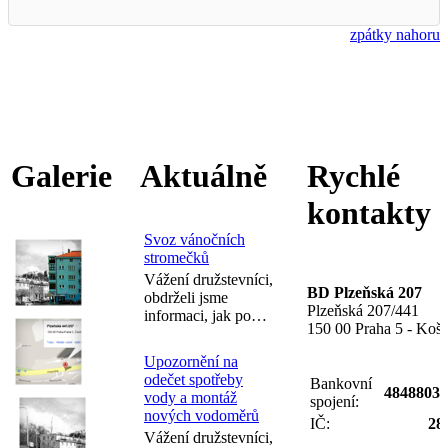
zpátky nahoru
Galerie
Aktuálně
Rychlé
kontakty
Svoz vánočních
stromečků
Vážení družstevníci,
BD Plzeňská 207
obdrželi jsme
Plzeňská 207/441
informaci, jak po…
150 00 Praha 5 - Koší
Upozornění na
odečet spotřeby
Bankovní
48488030
vody a montáž
spojení:
nových vodoměrů
IČ:
28
Vážení družstevníci,