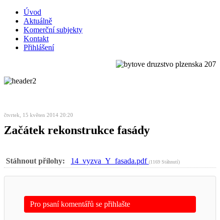
Úvod
Aktuálně
Komerční subjekty
Kontakt
Přihlášení
čtvrtek, 15 květen 2014 20:20
Začátek rekonstrukce fasády
Stáhnout přílohy:
14_vyzva_Y_fasada.pdf
(1169 Stáhnutí)
Pro psaní komentářů se přihlašte