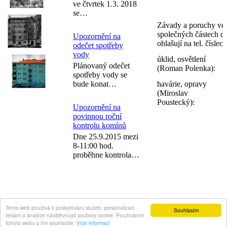
ve čtvrtek 1.3. 2018
se…
Závady a poruchy ve
společných částech d
Upozornění na
ohlašují na tel. číslech
odečet spotřeby
vody
úklid, osvětlení
Plánovaný odečet
(Roman Polenka):
spotřeby vody se
bude konat…
havárie, opravy
(Miroslav
Poustecký):
Upozornění na
povinnou roční
kontrolu komínů
Dne 25.9.2015 mezi
8-11:00 hod.
proběhne kontrola…
Tento web používá k poskytování služeb, personalizaci
Souhlasím
reklam a analýze návštěvnosti soubory cookie. Používáním
tohoto webu s tím souhlasíte.
Více informací